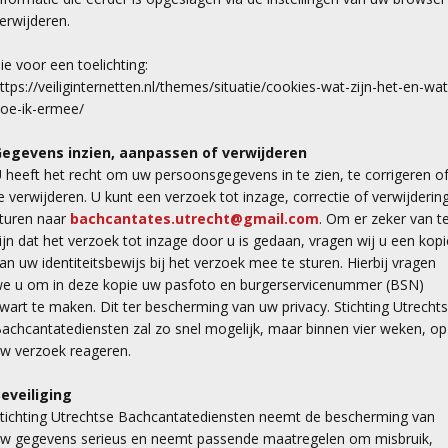
erwijderen.
ie voor een toelichting:
ttps://veiliginternetten.nl/themes/situatie/cookies-wat-zijn-het-en-wat
oe-ik-ermee/
egevens inzien, aanpassen of verwijderen
 heeft het recht om uw persoonsgegevens in te zien, te corrigeren o
e verwijderen. U kunt een verzoek tot inzage, correctie of verwijderin
turen naar
bachcantates.utrecht@gmail.com
. Om er zeker van t
ijn dat het verzoek tot inzage door u is gedaan, vragen wij u een kopi
an uw identiteitsbewijs bij het verzoek mee te sturen. Hierbij vragen
e u om in deze kopie uw pasfoto en burgerservicenummer (BSN)
wart te maken. Dit ter bescherming van uw privacy. Stichting Utrecht
achcantatediensten zal zo snel mogelijk, maar binnen vier weken, op
w verzoek reageren.
eveiliging
tichting Utrechtse Bachcantatediensten neemt de bescherming van
w gegevens serieus en neemt passende maatregelen om misbruik,