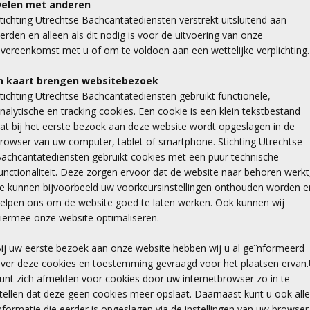
Delen met anderen
tichting Utrechtse Bachcantatediensten verstrekt uitsluitend aan
erden en alleen als dit nodig is voor de uitvoering van onze
vereenkomst met u of om te voldoen aan een wettelijke verplichting.
n kaart brengen websitebezoek
tichting Utrechtse Bachcantatediensten gebruikt functionele,
nalytische en tracking cookies. Een cookie is een klein tekstbestand
at bij het eerste bezoek aan deze website wordt opgeslagen in de
rowser van uw computer, tablet of smartphone. Stichting Utrechtse
achcantatediensten gebruikt cookies met een puur technische
unctionaliteit. Deze zorgen ervoor dat de website naar behoren werkt
e kunnen bijvoorbeeld uw voorkeursinstellingen onthouden worden e
elpen ons om de website goed te laten werken. Ook kunnen wij
iermee onze website optimaliseren.
ij uw eerste bezoek aan onze website hebben wij u al geïnformeerd
ver deze cookies en toestemming gevraagd voor het plaatsen ervan
unt zich afmelden voor cookies door uw internetbrowser zo in te
tellen dat deze geen cookies meer opslaat. Daarnaast kunt u ook alle
nformatie die eerder is opgeslagen via de instellingen van uw browser