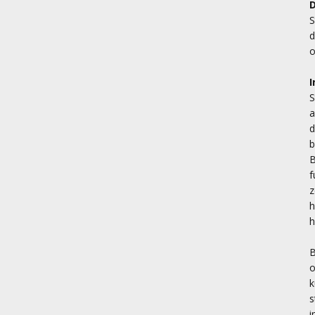
S
d
o
I
S
a
d
b
B
f
z
h
h
B
o
k
s
i