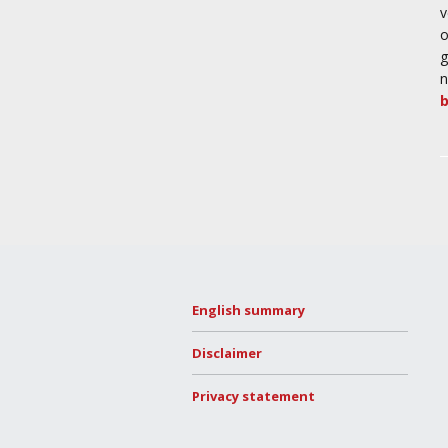
v
o
g
n
English summary
Disclaimer
Privacy statement