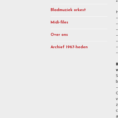
z
Bladmuziek orkest
H
–
Midi-files
–
–
–
Over ons
–
–
Archief 1967-heden
–
B
S
b
–
O
v
z
c
a