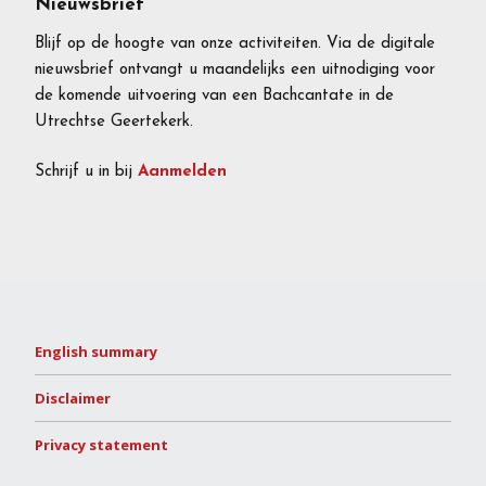
Nieuwsbrief
Blijf op de hoogte van onze activiteiten. Via de digitale
nieuwsbrief ontvangt u maandelijks een uitnodiging voor
de komende uitvoering van een Bachcantate in de
Utrechtse Geertekerk.
Schrijf u in bij
Aanmelden
English summary
Disclaimer
Privacy statement