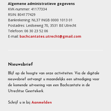
Algemene administratieve gegevens
KVK-nummer: 41177334
RSIN: 804177429
Bankrekening: NL37 INGB 0000 1013 01
Postadres: Leidseweg 70, 3531 BE Utrecht
Telefoon: 06 30 23 52 06
E-mail:
bachcantates.utrecht@gmail.com
Nieuwsbrief
Blijf op de hoogte van onze activiteiten. Via de digitale
nieuwsbrief ontvangt u maandelijks een uitnodiging voor
de komende uitvoering van een Bachcantate in de
Utrechtse Geertekerk.
Schrijf u in bij
Aanmelden