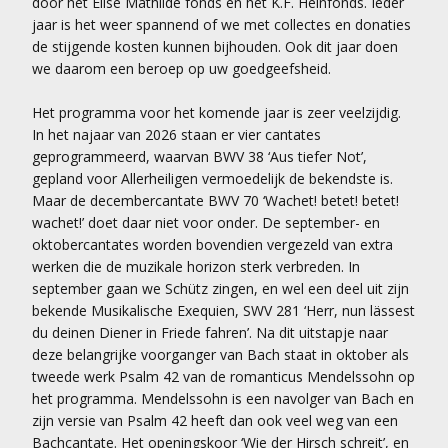
door het Elise Mathilde fonds en het K.F. Heinfonds. Ieder
jaar is het weer spannend of we met collectes en donaties
de stijgende kosten kunnen bijhouden. Ook dit jaar doen
we daarom een beroep op uw goedgeefsheid.
Het programma voor het komende jaar is zeer veelzijdig.
In het najaar van 2026 staan er vier cantates
geprogrammeerd, waarvan BWV 38 ‘Aus tiefer Not’,
gepland voor Allerheiligen vermoedelijk de bekendste is.
Maar de decembercantate BWV 70 ‘Wachet! betet! betet!
wachet!’ doet daar niet voor onder. De september- en
oktobercantates worden bovendien vergezeld van extra
werken die de muzikale horizon sterk verbreden. In
september gaan we Schütz zingen, en wel een deel uit zijn
bekende Musikalische Exequien, SWV 281 ‘Herr, nun lässest
du deinen Diener in Friede fahren’. Na dit uitstapje naar
deze belangrijke voorganger van Bach staat in oktober als
tweede werk Psalm 42 van de romanticus Mendelssohn op
het programma. Mendelssohn is een navolger van Bach en
zijn versie van Psalm 42 heeft dan ook veel weg van een
Bachcantate. Het openingskoor ‘Wie der Hirsch schreit’, en