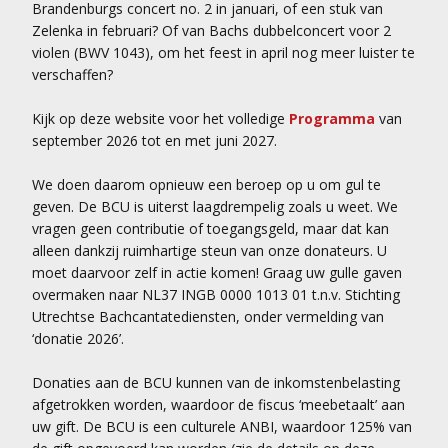
Brandenburgs concert no. 2 in januari, of een stuk van
Zelenka in februari? Of van Bachs dubbelconcert voor 2
violen (BWV 1043), om het feest in april nog meer luister te
verschaffen?
Kijk op deze website voor het volledige
Programma
van
september 2026 tot en met juni 2027.
We doen daarom opnieuw een beroep op u om gul te
geven. De BCU is uiterst laagdrempelig zoals u weet. We
vragen geen contributie of toegangsgeld, maar dat kan
alleen dankzij ruimhartige steun van onze donateurs. U
moet daarvoor zelf in actie komen! Graag uw gulle gaven
overmaken naar NL37 INGB 0000 1013 01 t.n.v. Stichting
Utrechtse Bachcantatediensten, onder vermelding van
‘donatie 2026’.
Donaties aan de BCU kunnen van de inkomstenbelasting
afgetrokken worden, waardoor de fiscus ‘meebetaalt’ aan
uw gift. De BCU is een culturele ANBI, waardoor 125% van